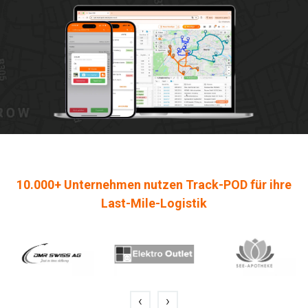
10.000+ Unternehmen nutzen Track-POD für ihre
Last-Mile-Logistik
‹
›