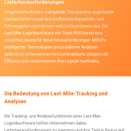
Lieferherausforderungen
Unoptimierte Routen, mangelnde Transparenz, ungenutzte
Leerlaufzeiten sowie eine ineffiziente Kapazitäts- und
Fahrzeugplanung bremsen viele Lieferprozesse aus. Die
Last-Mile-Logistiksoftware von Track-POD bietet eine
moderne Lösung für diese Herausforderungen. Mithilfe
intelligenter Technologien und prädiktiver Analysen
optimieren Unternehmen ihre Lieferabläufe, steigern die
Effizienz und modernisieren ihre Logistik nachhaltig.
Die Bedeutung von Last-Mile-Tracking und
Analysen
Die Tracking- und Analysefunktionen einer Last-Mile-
Logistiksoftware helfen Unternehmen dabei,
Lieferherausforderungen zu meistern und ihre Ziele in Bezug auf