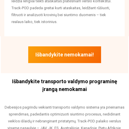
leidžia lengvai teikti ataskaitas platesniam verslo kontekstui.
Track-POD padeda greitai kurti ataskaitas, leidžiant rūšiuoti,
filtruoti ir analizuoti krovinių bei siuntimo duomenis – tiek
realaus laiko, tiek istorinius.
Išbandykite nemokamai!
Išbandykite transporto valdymo programinę
įrangą nemokamai
Debesijos pagrindu veikianti transporto valdymo sistema yra prieinamas
sprendimas, padedantis optimizuoti siuntimo procesus, nedidinant
veiklos išlaidų ir nebranginant pristatymų. Track-POD palaiko verslus
visame pasaulyje – JAV, JK, ES, Australijoje, Kanadoje, Pietų Afrikoje,