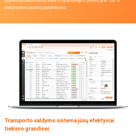
popierinių dokumentų tiekimo grandinėje ir pereiti prie 100 %
elektroninio siuntos patvirtinimo.
Transporto valdymo sistema jūsų efektyviai
tiekimo grandinei