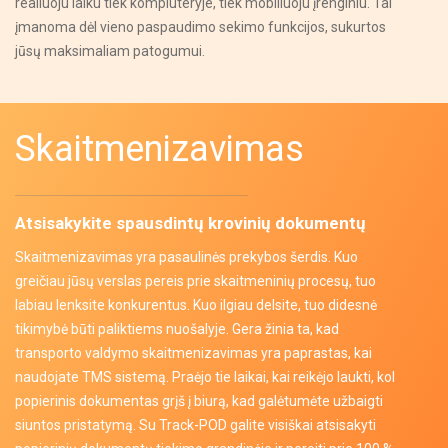
realiuoju laiku tiek kompiuteryje, tiek mobiliuoju įrenginiu. Tai
įmanoma dėl vieno paspaudimo sekimo funkcijos, sukurtos
jūsų maksimaliam patogumui.
Skaitmenizavimas
Atsisakykite spausdintų krovinių dokumentų
Skaitmenizavimas yra pasaulinės prekybos šerdis. Kuo
greičiau jūsų verslas pereis prie skaitmeninių procesų, tuo
labiau lenksite konkurentus. Kuo ilgiau delsite, tuo didesnė
tikimybė būti paliktiems nuošalyje. Gera žinia ta, kad
transporto valdymo skaitmenizavimas yra paprastas, kai
naudojate TMS sistemą. Praėjo tie laikai, kai reikėjo laukti, kol
popierinis dokumentas grįš į biurą, kad galėtumėte užbaigti
siuntos pristatymą. Su Track-POD galite visiškai atsisakyti