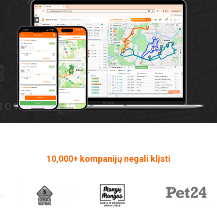
10,000+ kompanijų negali klįsti