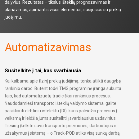
dalyvius. Rezultatas – tikslus išteklių prognozavimas ir
planavimas, apimantis visus elementus, susijusius su prekių
judėjimu.
Automatizavimas
Susitelkite į tai, kas svarbiausia
Kai kalbama apie fizinį prekių judėjimą, tenka atlikti daugybę
rankinio darbo. Būtent todėl TMS programinė įranga sukurta
taip, kad automatizuotų tradiciškai rankinius procesus.
Naudodamiesi transporto išteklių valdymo sistema, galite
pasikliauti dirbtiniu intelektu (DI), kuris paleidžia procesus į
veiksmą ir leidžia jums susitelkti į svarbiausius uždavinius.
Tiesiog įkelkite savo transporto priemones, darbuotojus ir
užsakymus į sistemą – o Track-POD atliks visą sunkų darbą