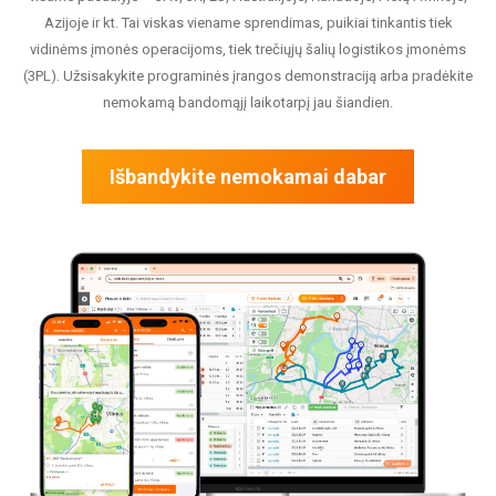
Azijoje ir kt. Tai viskas viename sprendimas, puikiai tinkantis tiek
vidinėms įmonės operacijoms, tiek trečiųjų šalių logistikos įmonėms
(3PL). Užsisakykite programinės įrangos demonstraciją arba pradėkite
nemokamą bandomąjį laikotarpį jau šiandien.
Išbandykite nemokamai dabar