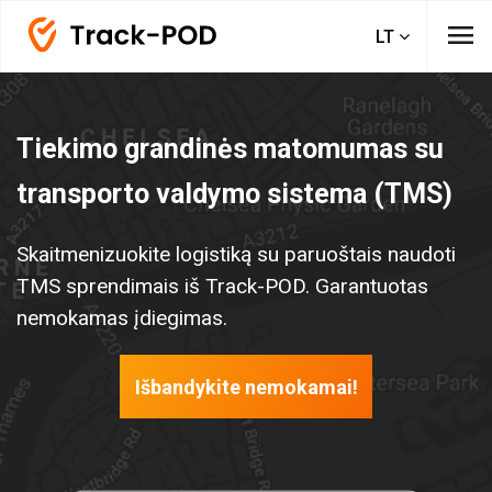
menu
LT
Tiekimo grandinės matomumas su
transporto valdymo sistema (TMS)
Skaitmenizuokite logistiką su paruoštais naudoti
TMS sprendimais iš Track-POD. Garantuotas
nemokamas įdiegimas.
Išbandykite nemokamai!