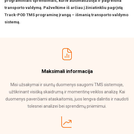
programiniais sprendimais, kurie automatizuoja ir pagreitina
transporto valdymą. Pažvelkime iš arčiau į žiniatinkliu pagrįstą
Track-POD TMS programinę įrangą – išmanią transporto valdymo
sistemą.
Maksimali informacija
Мisi užsakymai ir siuntų duomenys saugomi TMS sistemoje,
užtikrinant visišką skaidrumą ir momentinę veiklos analizę. Kai
duomenys paverčiami ataskaitomis, juos lengva dalintis ir naudoti
tolesnei analizei bei sprendimų priėmimui.