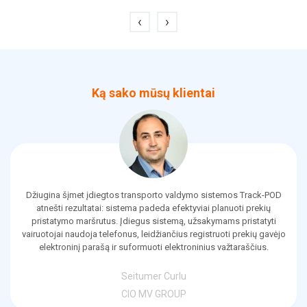
‹
›
Ką sako mūsų klientai
Džiugina šįmet įdiegtos transporto valdymo sistemos Track-POD
atnešti rezultatai: sistema padeda efektyviai planuoti prekių
pristatymo maršrutus. Įdiegus sistemą, užsakymams pristatyti
vairuotojai naudoja telefonus, leidžiančius registruoti prekių gavėjo
elektroninį parašą ir suformuoti elektroninius važtaraščius.
Seitumer Curlu
CIO MV GROUP