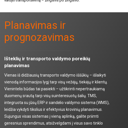
valdyti transportavimą – žingsnis po žingsnio.
Planavimas ir
prognozavimas
Išteklių ir transporto valdymo poreikių
planavimas
Vienas iš didžiausių transporto valdymo iššūkių – išlaikyti
vienodą informacijos lygį tarp visų vežėjų, tiekėjų ir klientų.
Vienintelis būdas tai pasiekti – užtikrinti nepertraukiamą
duomenų srautą tarp visų suinteresuotų šalių. TMS,
integruota su jūsų ERP ir sandėlio valdymo sistema (WMS),
leidžia vykdyti tikslius ir efektyvius krovinių planavimus.
Sujungus visas sistemas į vieną aplinką, galite priimti
geresnius sprendimus, atsižvelgdami į visus savo tinklo