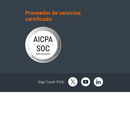
Proveedor de servicios
certificado
Siga Track-POD: